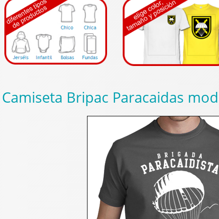
Camiseta Bripac Paracaidas mod