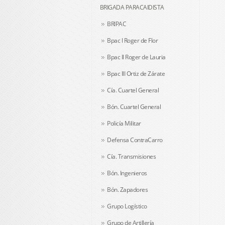
BRIGADA PARACAIDISTA
BRIPAC
Bpac I Roger de Flor
Bpac II Roger de Lauria
Bpac III Ortiz de Zárate
Cía. Cuartel General
Bón. Cuartel General
Policía Militar
Defensa ContraCarro
Cía. Transmisiones
Bón. Ingenieros
Bón. Zapadores
Grupo Logístico
Grupo de Artillería