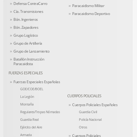
Defensa ContraCarro
Paracaidismo Militar
Cía. Transmisiones
Paracaidismo Deportivo
Bón. Ingenieros
Bón. Zapadores
Grupo Logístico
Grupo de Artillería
Grupo de Lanzamiento
Batallón Instrucción
Paracaidista
FUERZAS ESPECIALES
Fuerzas Especiales Españolas
GOE/COE/BOEL
CUERPOS POLICIALES
La Legión
Montaña
Cuerpos Policiales Españoles
Regulares/Tropas Nómadas
Guardia Civil
Guardia Real
Policía Nacional
Ejército del Aire
Otros
Armada
Cuerpos Policiales