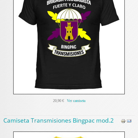
20,90 €
Ver camiseta
Camiseta Transmisiones Bingpac mod.2