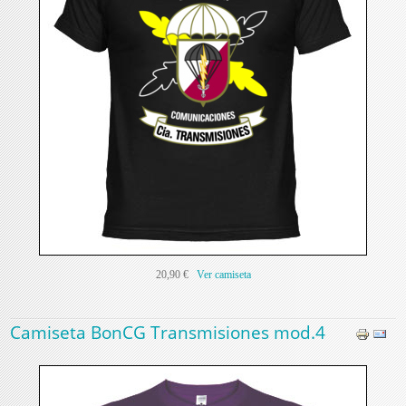
20,90 €
Ver camiseta
Camiseta BonCG Transmisiones mod.4