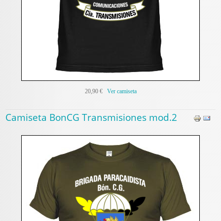
20,90 €
Ver camiseta
Camiseta BonCG Transmisiones mod.2