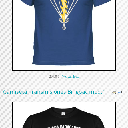
20,90 €
Ver camiseta
Camiseta Transmisiones Bingpac mod.1