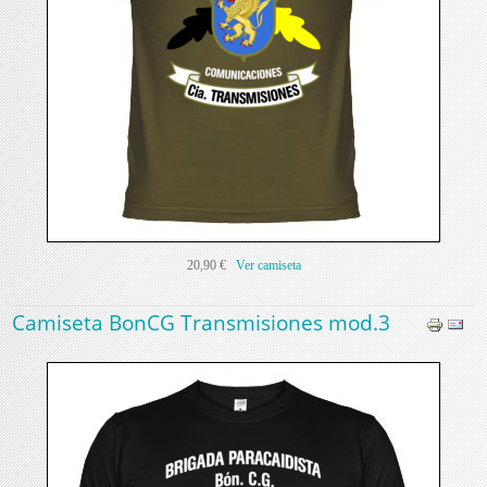
20,90 €
Ver camiseta
Camiseta BonCG Transmisiones mod.3