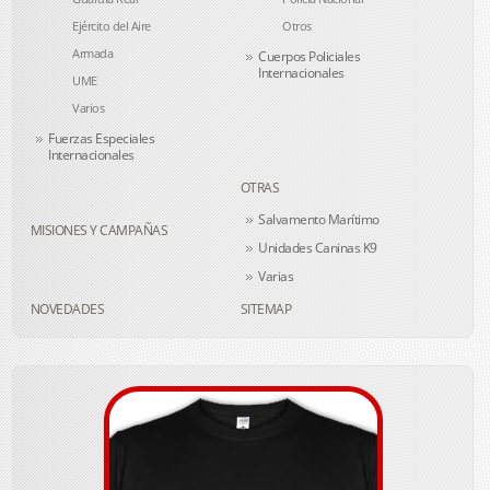
Ejército del Aire
Otros
Armada
Cuerpos Policiales
Internacionales
UME
Varios
Fuerzas Especiales
Internacionales
OTRAS
Salvamento Marítimo
MISIONES Y CAMPAÑAS
Unidades Caninas K9
Varias
NOVEDADES
SITEMAP