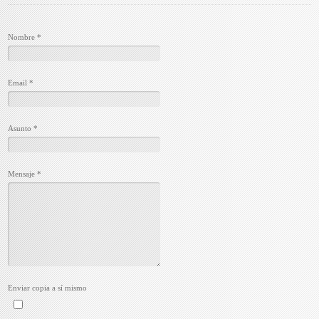
Nombre
*
Email
*
Asunto
*
Mensaje
*
Enviar copia a sí mismo