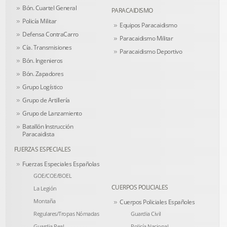
Bón. Cuartel General
PARACAIDISMO
Policía Militar
Equipos Paracaidismo
Defensa ContraCarro
Paracaidismo Militar
Cía. Transmisiones
Paracaidismo Deportivo
Bón. Ingenieros
Bón. Zapadores
Grupo Logístico
Grupo de Artillería
Grupo de Lanzamiento
Batallón Instrucción
Paracaidista
FUERZAS ESPECIALES
Fuerzas Especiales Españolas
GOE/COE/BOEL
CUERPOS POLICIALES
La Legión
Montaña
Cuerpos Policiales Españoles
Regulares/Tropas Nómadas
Guardia Civil
Guardia Real
Policía Nacional