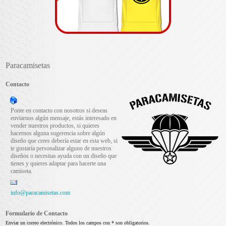
Paracamisetas
Contacto
Ponte en contacto con nosotros si deseas
enviarnos algún mensaje, estás interesado en
vender nuestros productos, si quieres
hacernos alguna sugerencia sobre algún
diseño que crees debería estar en esta web, si
te gustaría personalizar alguno de nuestros
diseños o necesitas ayuda con un diseño que
tienes y quieres adaptar para hacerte una
camiseta.
info@paracamisetas.com
Formulario de Contacto
Enviar un correo electrónico. Todos los campos con * son obligatorios.