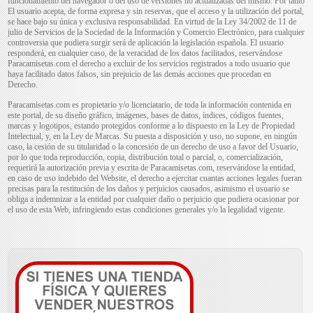
funcionamiento del navegador o del uso de versiones no actualizadas del mismo. Por tanto
El usuario acepta, de forma expresa y sin reservas, que el acceso y la utilización del portal,
se hace bajo su única y exclusiva responsabilidad. En virtud de la Ley 34/2002 de 11 de
julio de Servicios de la Sociedad de la Información y Comercio Electrónico, para cualquier
controversia que pudiera surgir será de aplicación la legislación española. El usuario
responderá, en cualquier caso, de la veracidad de los datos facilitados, reservándose
Paracamisetas.com el derecho a excluir de los servicios registrados a todo usuario que
haya facilitado datos falsos, sin prejuicio de las demás acciones que procedan en
Derecho.
Paracamisetas.com es propietario y/o licenciatario, de toda la información contenida en
este portal, de su diseño gráfico, imágenes, bases de datos, índices, códigos fuentes,
marcas y logotipos, estando protegidos conforme a lo dispuesto en la Ley de Propiedad
Intelectual, y, en la Ley de Marcas. Su puesta a disposición y uso, no supone, en ningún
caso, la cesión de su titularidad o la concesión de un derecho de uso a favor del Usuario,
por lo que toda reproducción, copia, distribución total o parcial, o, comercialización,
requerirá la autorización previa y escrita de Paracamisetas.com, reservándose la entidad,
en caso de uso indebido del Website, el derecho a ejercitar cuantas acciones legales fueran
precisas para la restitución de los daños y perjuicios causados, asimismo el usuario se
obliga a indemnizar a la entidad por cualquier daño o perjuicio que pudiera ocasionar por
el uso de esta Web, infringiendo estas condiciones generales y/o la legalidad vigente.