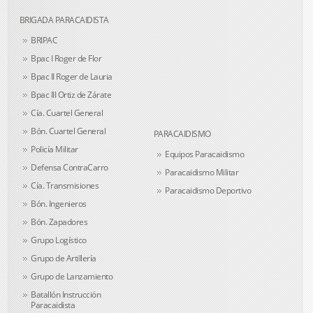
BRIGADA PARACAIDISTA
BRIPAC
Bpac I Roger de Flor
Bpac II Roger de Lauria
Bpac III Ortiz de Zárate
Cía. Cuartel General
Bón. Cuartel General
PARACAIDISMO
Policía Militar
Equipos Paracaidismo
Defensa ContraCarro
Paracaidismo Militar
Cía. Transmisiones
Paracaidismo Deportivo
Bón. Ingenieros
Bón. Zapadores
Grupo Logístico
Grupo de Artillería
Grupo de Lanzamiento
Batallón Instrucción
Paracaidista