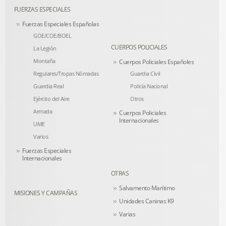
FUERZAS ESPECIALES
Fuerzas Especiales Españolas
GOE/COE/BOEL
CUERPOS POLICIALES
La Legión
Montaña
Cuerpos Policiales Españoles
Regulares/Tropas Nómadas
Guardia Civil
Guardia Real
Policía Nacional
Ejército del Aire
Otros
Armada
Cuerpos Policiales
Internacionales
UME
Varios
Fuerzas Especiales
Internacionales
OTRAS
Salvamento Marítimo
MISIONES Y CAMPAÑAS
Unidades Caninas K9
Varias