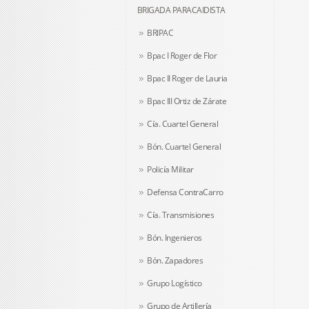
BRIGADA PARACAIDISTA
BRIPAC
Bpac I Roger de Flor
Bpac II Roger de Lauria
Bpac III Ortiz de Zárate
Cía. Cuartel General
Bón. Cuartel General
Policía Militar
Defensa ContraCarro
Cía. Transmisiones
Bón. Ingenieros
Bón. Zapadores
Grupo Logístico
Grupo de Artillería