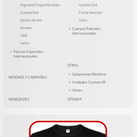
Regulares/Tropas Nómadas
Guardia Civil
Guardia Real
Policía Nacional
Ejército del Aire
Otros
Armada
Cuerpos Policiales
Internacionales
UME
Varios
Fuerzas Especiales
Internacionales
OTRAS
Salvamento Marítimo
MISIONES Y CAMPAÑAS
Unidades Caninas K9
Varias
NOVEDADES
SITEMAP