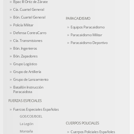
Bpac III Ortiz de Zárate
Cía. Cuartel General
Bón. Cuartel General
PARACAIDISMO
Policía Militar
Equipos Paracaidismo
Defensa ContraCarro
Paracaidismo Militar
Cía. Transmisiones
Paracaidismo Deportivo
Bón. Ingenieros
Bón. Zapadores
Grupo Logístico
Grupo de Artillería
Grupo de Lanzamiento
Batallón Instrucción
Paracaidista
FUERZAS ESPECIALES
Fuerzas Especiales Españolas
GOE/COE/BOEL
CUERPOS POLICIALES
La Legión
Montaña
Cuerpos Policiales Españoles