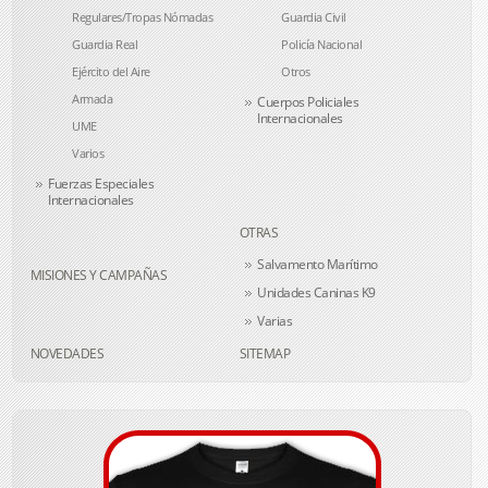
Regulares/Tropas Nómadas
Guardia Civil
Guardia Real
Policía Nacional
Ejército del Aire
Otros
Armada
Cuerpos Policiales
Internacionales
UME
Varios
Fuerzas Especiales
Internacionales
OTRAS
Salvamento Marítimo
MISIONES Y CAMPAÑAS
Unidades Caninas K9
Varias
NOVEDADES
SITEMAP