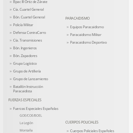
Bpac III Ortiz de Zárate
Cía. Cuartel General
Bón. Cuartel General
PARACAIDISMO
Policía Militar
Equipos Paracaidismo
Defensa ContraCarro
Paracaidismo Militar
Cía. Transmisiones
Paracaidismo Deportivo
Bón. Ingenieros
Bón. Zapadores
Grupo Logístico
Grupo de Artillería
Grupo de Lanzamiento
Batallón Instrucción
Paracaidista
FUERZAS ESPECIALES
Fuerzas Especiales Españolas
GOE/COE/BOEL
CUERPOS POLICIALES
La Legión
Montaña
Cuerpos Policiales Españoles