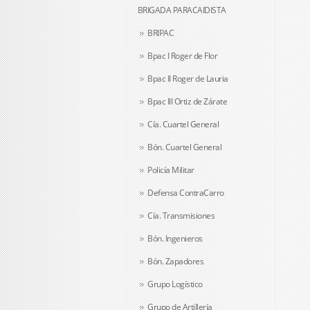
BRIGADA PARACAIDISTA
BRIPAC
Bpac I Roger de Flor
Bpac II Roger de Lauria
Bpac III Ortiz de Zárate
Cía. Cuartel General
Bón. Cuartel General
Policía Militar
Defensa ContraCarro
Cía. Transmisiones
Bón. Ingenieros
Bón. Zapadores
Grupo Logístico
Grupo de Artillería