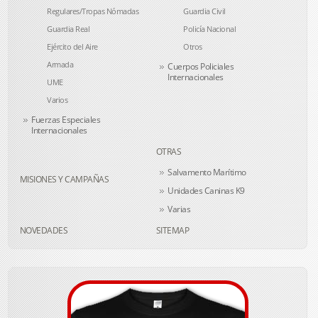
Regulares/Tropas Nómadas
Guardia Civil
Guardia Real
Policía Nacional
Ejército del Aire
Otros
Armada
Cuerpos Policiales
Internacionales
UME
Varios
Fuerzas Especiales
Internacionales
OTRAS
Salvamento Marítimo
MISIONES Y CAMPAÑAS
Unidades Caninas K9
Varias
NOVEDADES
SITEMAP