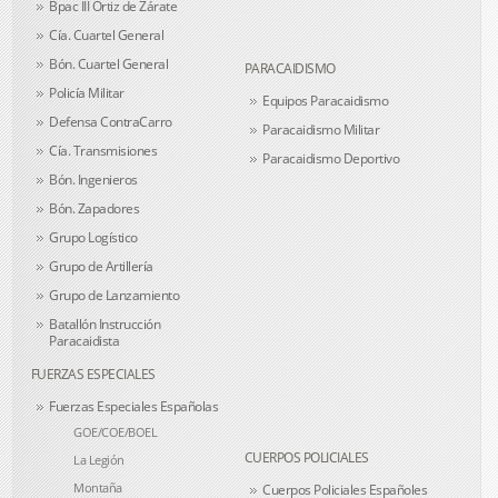
Bpac III Ortiz de Zárate
Cía. Cuartel General
Bón. Cuartel General
PARACAIDISMO
Policía Militar
Equipos Paracaidismo
Defensa ContraCarro
Paracaidismo Militar
Cía. Transmisiones
Paracaidismo Deportivo
Bón. Ingenieros
Bón. Zapadores
Grupo Logístico
Grupo de Artillería
Grupo de Lanzamiento
Batallón Instrucción
Paracaidista
FUERZAS ESPECIALES
Fuerzas Especiales Españolas
GOE/COE/BOEL
CUERPOS POLICIALES
La Legión
Montaña
Cuerpos Policiales Españoles