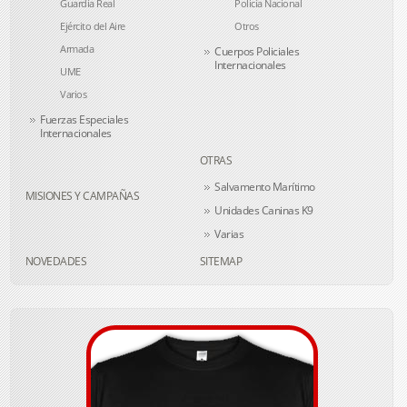
Guardia Real
Policía Nacional
Ejército del Aire
Otros
Armada
Cuerpos Policiales
Internacionales
UME
Varios
Fuerzas Especiales
Internacionales
OTRAS
Salvamento Marítimo
MISIONES Y CAMPAÑAS
Unidades Caninas K9
Varias
NOVEDADES
SITEMAP