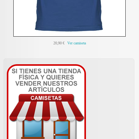
20,90 €
Ver camiseta