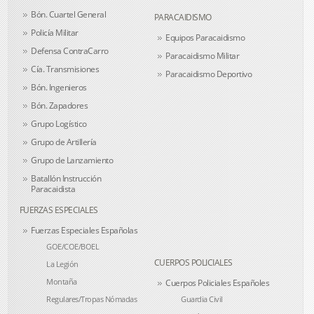
Bón. Cuartel General
PARACAIDISMO
Policía Militar
Equipos Paracaidismo
Defensa ContraCarro
Paracaidismo Militar
Cía. Transmisiones
Paracaidismo Deportivo
Bón. Ingenieros
Bón. Zapadores
Grupo Logístico
Grupo de Artillería
Grupo de Lanzamiento
Batallón Instrucción
Paracaidista
FUERZAS ESPECIALES
Fuerzas Especiales Españolas
GOE/COE/BOEL
CUERPOS POLICIALES
La Legión
Montaña
Cuerpos Policiales Españoles
Regulares/Tropas Nómadas
Guardia Civil