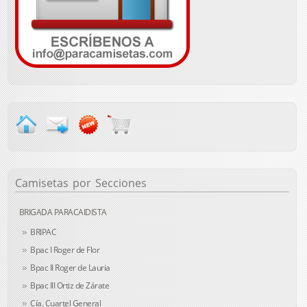
Camisetas
por Secciones
BRIGADA PARACAIDISTA
BRIPAC
Bpac I Roger de Flor
Bpac II Roger de Lauria
Bpac III Ortiz de Zárate
Cía. Cuartel General