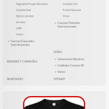
Regulares/Tropas Nómadas
Guardia Civil
Guardia Real
Policía Nacional
Ejército del Aire
Otros
Armada
Cuerpos Policiales
Internacionales
UME
Varios
Fuerzas Especiales
Internacionales
OTRAS
Salvamento Marítimo
MISIONES Y CAMPAÑAS
Unidades Caninas K9
Varias
NOVEDADES
SITEMAP