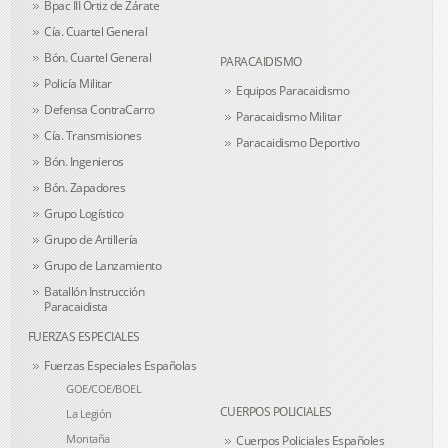
Bpac III Ortiz de Zárate
Cía. Cuartel General
Bón. Cuartel General
PARACAIDISMO
Policía Militar
Equipos Paracaidismo
Defensa ContraCarro
Paracaidismo Militar
Cía. Transmisiones
Paracaidismo Deportivo
Bón. Ingenieros
Bón. Zapadores
Grupo Logístico
Grupo de Artillería
Grupo de Lanzamiento
Batallón Instrucción
Paracaidista
FUERZAS ESPECIALES
Fuerzas Especiales Españolas
GOE/COE/BOEL
CUERPOS POLICIALES
La Legión
Montaña
Cuerpos Policiales Españoles