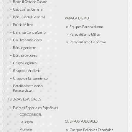
Bpac III Ortiz de Zárate
Cía. Cuartel General
Bón. Cuartel General
PARACAIDISMO
Policía Militar
Equipos Paracaidismo
Defensa ContraCarro
Paracaidismo Militar
Cía. Transmisiones
Paracaidismo Deportivo
Bón. Ingenieros
Bón. Zapadores
Grupo Logístico
Grupo de Artillería
Grupo de Lanzamiento
Batallón Instrucción
Paracaidista
FUERZAS ESPECIALES
Fuerzas Especiales Españolas
GOE/COE/BOEL
CUERPOS POLICIALES
La Legión
Montaña
Cuerpos Policiales Españoles