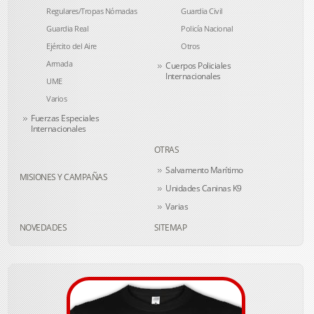
Regulares/Tropas Nómadas
Guardia Civil
Guardia Real
Policía Nacional
Ejército del Aire
Otros
Armada
Cuerpos Policiales
Internacionales
UME
Varios
Fuerzas Especiales
Internacionales
OTRAS
Salvamento Marítimo
MISIONES Y CAMPAÑAS
Unidades Caninas K9
Varias
NOVEDADES
SITEMAP