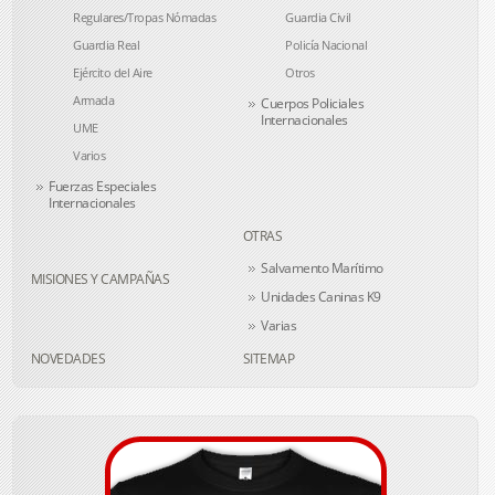
Regulares/Tropas Nómadas
Guardia Civil
Guardia Real
Policía Nacional
Ejército del Aire
Otros
Armada
Cuerpos Policiales
Internacionales
UME
Varios
Fuerzas Especiales
Internacionales
OTRAS
Salvamento Marítimo
MISIONES Y CAMPAÑAS
Unidades Caninas K9
Varias
NOVEDADES
SITEMAP