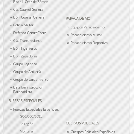
Bpac III Ortiz de Zárate
Cía. Cuartel General
Bón. Cuartel General
PARACAIDISMO
Policía Militar
Equipos Paracaidismo
Defensa ContraCarro
Paracaidismo Militar
Cía. Transmisiones
Paracaidismo Deportivo
Bón. Ingenieros
Bón. Zapadores
Grupo Logístico
Grupo de Artillería
Grupo de Lanzamiento
Batallón Instrucción
Paracaidista
FUERZAS ESPECIALES
Fuerzas Especiales Españolas
GOE/COE/BOEL
CUERPOS POLICIALES
La Legión
Montaña
Cuerpos Policiales Españoles