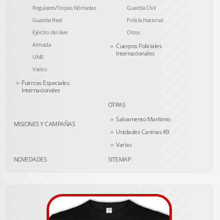
Regulares/Tropas Nómadas
Guardia Civil
Guardia Real
Policía Nacional
Ejército del Aire
Otros
Armada
Cuerpos Policiales
Internacionales
UME
Varios
Fuerzas Especiales
Internacionales
OTRAS
Salvamento Marítimo
MISIONES Y CAMPAÑAS
Unidades Caninas K9
Varias
NOVEDADES
SITEMAP