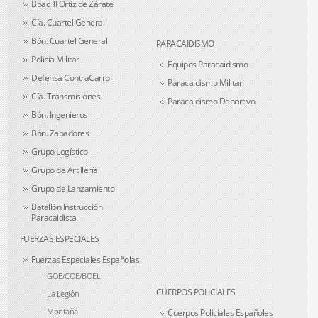
Bpac III Ortiz de Zárate
Cía. Cuartel General
Bón. Cuartel General
PARACAIDISMO
Policía Militar
Equipos Paracaidismo
Defensa ContraCarro
Paracaidismo Militar
Cía. Transmisiones
Paracaidismo Deportivo
Bón. Ingenieros
Bón. Zapadores
Grupo Logístico
Grupo de Artillería
Grupo de Lanzamiento
Batallón Instrucción
Paracaidista
FUERZAS ESPECIALES
Fuerzas Especiales Españolas
GOE/COE/BOEL
CUERPOS POLICIALES
La Legión
Montaña
Cuerpos Policiales Españoles