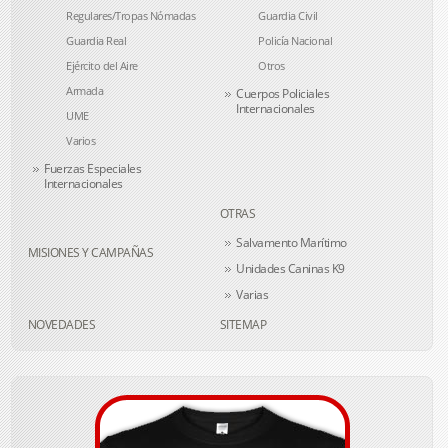
Regulares/Tropas Nómadas
Guardia Civil
Guardia Real
Policía Nacional
Ejército del Aire
Otros
Armada
Cuerpos Policiales
Internacionales
UME
Varios
Fuerzas Especiales
Internacionales
OTRAS
Salvamento Marítimo
MISIONES Y CAMPAÑAS
Unidades Caninas K9
Varias
NOVEDADES
SITEMAP