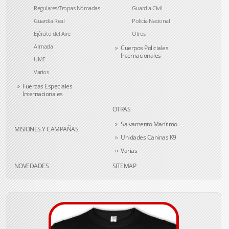
Regulares/Tropas Nómadas
Guardia Civil
Guardia Real
Policía Nacional
Ejército del Aire
Otros
Armada
Cuerpos Policiales
Internacionales
UME
Varios
Fuerzas Especiales
Internacionales
OTRAS
Salvamento Marítimo
MISIONES Y CAMPAÑAS
Unidades Caninas K9
Varias
NOVEDADES
SITEMAP