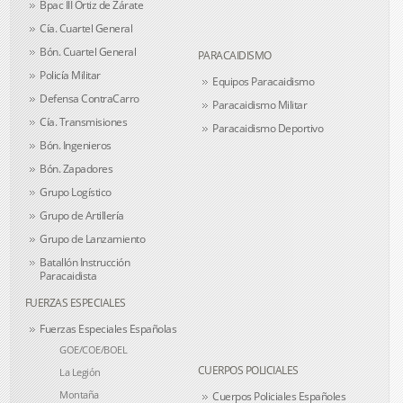
Bpac III Ortiz de Zárate
Cía. Cuartel General
Bón. Cuartel General
PARACAIDISMO
Policía Militar
Equipos Paracaidismo
Defensa ContraCarro
Paracaidismo Militar
Cía. Transmisiones
Paracaidismo Deportivo
Bón. Ingenieros
Bón. Zapadores
Grupo Logístico
Grupo de Artillería
Grupo de Lanzamiento
Batallón Instrucción
Paracaidista
FUERZAS ESPECIALES
Fuerzas Especiales Españolas
GOE/COE/BOEL
CUERPOS POLICIALES
La Legión
Montaña
Cuerpos Policiales Españoles