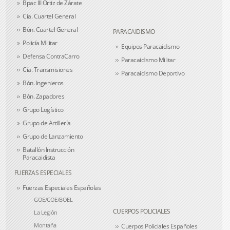
Bpac III Ortiz de Zárate
Cía. Cuartel General
Bón. Cuartel General
PARACAIDISMO
Policía Militar
Equipos Paracaidismo
Defensa ContraCarro
Paracaidismo Militar
Cía. Transmisiones
Paracaidismo Deportivo
Bón. Ingenieros
Bón. Zapadores
Grupo Logístico
Grupo de Artillería
Grupo de Lanzamiento
Batallón Instrucción
Paracaidista
FUERZAS ESPECIALES
Fuerzas Especiales Españolas
GOE/COE/BOEL
CUERPOS POLICIALES
La Legión
Montaña
Cuerpos Policiales Españoles