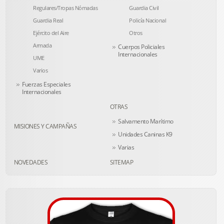
Regulares/Tropas Nómadas
Guardia Civil
Guardia Real
Policía Nacional
Ejército del Aire
Otros
Armada
Cuerpos Policiales
Internacionales
UME
Varios
Fuerzas Especiales
Internacionales
OTRAS
Salvamento Marítimo
MISIONES Y CAMPAÑAS
Unidades Caninas K9
Varias
NOVEDADES
SITEMAP