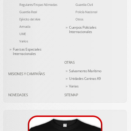
Regulares/Tropas Nómadas
Guardia Civil
Guardia Real
Policía Nacional
Ejército del Aire
Otros
Armada
Cuerpos Policiales
Internacionales
UME
Varios
Fuerzas Especiales
Internacionales
OTRAS
Salvamento Marítimo
MISIONES Y CAMPAÑAS
Unidades Caninas K9
Varias
NOVEDADES
SITEMAP