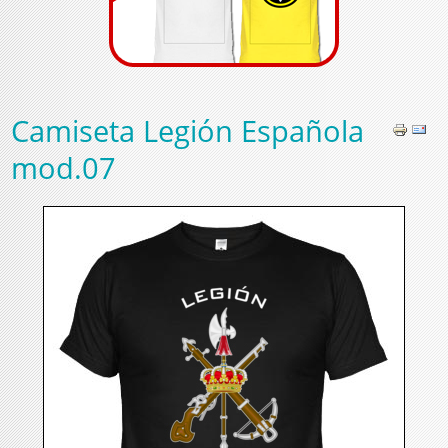
Camiseta Legión Española
mod.07