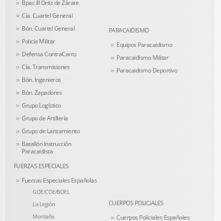
Bpac III Ortiz de Zárate
Cía. Cuartel General
Bón. Cuartel General
PARACAIDISMO
Policía Militar
Equipos Paracaidismo
Defensa ContraCarro
Paracaidismo Militar
Cía. Transmisiones
Paracaidismo Deportivo
Bón. Ingenieros
Bón. Zapadores
Grupo Logístico
Grupo de Artillería
Grupo de Lanzamiento
Batallón Instrucción
Paracaidista
FUERZAS ESPECIALES
Fuerzas Especiales Españolas
GOE/COE/BOEL
CUERPOS POLICIALES
La Legión
Montaña
Cuerpos Policiales Españoles