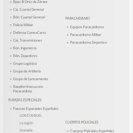
Bpac III Ortiz de Zárate
Cía. Cuartel General
Bón. Cuartel General
PARACAIDISMO
Policía Militar
Equipos Paracaidismo
Defensa ContraCarro
Paracaidismo Militar
Cía. Transmisiones
Paracaidismo Deportivo
Bón. Ingenieros
Bón. Zapadores
Grupo Logístico
Grupo de Artillería
Grupo de Lanzamiento
Batallón Instrucción
Paracaidista
FUERZAS ESPECIALES
Fuerzas Especiales Españolas
GOE/COE/BOEL
CUERPOS POLICIALES
La Legión
Montaña
Cuerpos Policiales Españoles