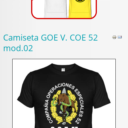
Camiseta GOE V. COE 52
mod.02