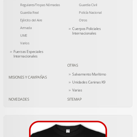
Regulares/Tropas Nómadas
Guardia Civil
Guardia Real
Policía Nacional
Ejército del Aire
Otros
Armada
Cuerpos Policiales
Internacionales
UME
Varios
Fuerzas Especiales
Internacionales
OTRAS
Salvamento Marítimo
MISIONES Y CAMPAÑAS
Unidades Caninas K9
Varias
NOVEDADES
SITEMAP