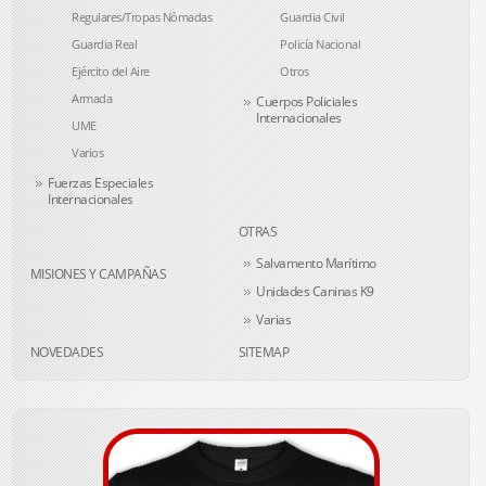
Regulares/Tropas Nómadas
Guardia Civil
Guardia Real
Policía Nacional
Ejército del Aire
Otros
Armada
Cuerpos Policiales
Internacionales
UME
Varios
Fuerzas Especiales
Internacionales
OTRAS
Salvamento Marítimo
MISIONES Y CAMPAÑAS
Unidades Caninas K9
Varias
NOVEDADES
SITEMAP