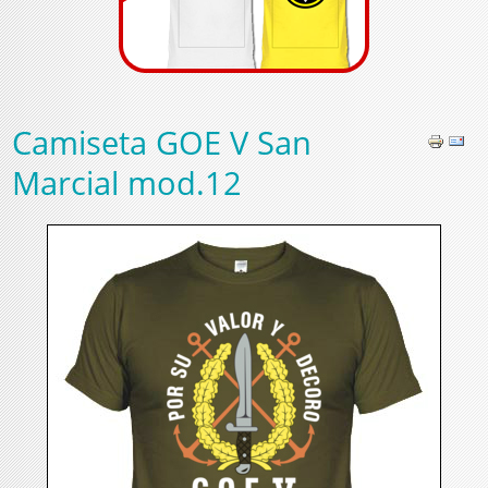
Camiseta GOE V San
Marcial mod.12