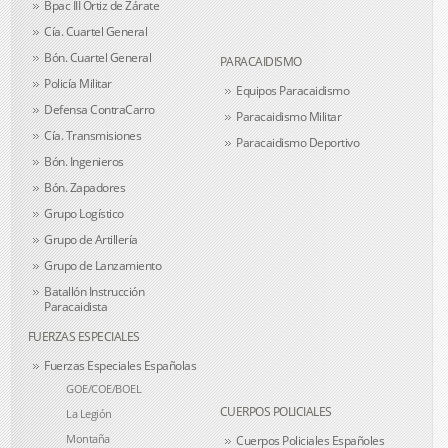
Bpac III Ortiz de Zárate
Cía. Cuartel General
Bón. Cuartel General
PARACAIDISMO
Policía Militar
Equipos Paracaidismo
Defensa ContraCarro
Paracaidismo Militar
Cía. Transmisiones
Paracaidismo Deportivo
Bón. Ingenieros
Bón. Zapadores
Grupo Logístico
Grupo de Artillería
Grupo de Lanzamiento
Batallón Instrucción
Paracaidista
FUERZAS ESPECIALES
Fuerzas Especiales Españolas
GOE/COE/BOEL
CUERPOS POLICIALES
La Legión
Montaña
Cuerpos Policiales Españoles