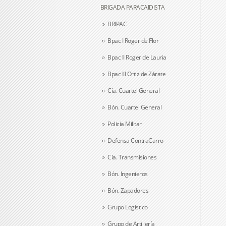
BRIGADA PARACAIDISTA
BRIPAC
Bpac I Roger de Flor
Bpac II Roger de Lauria
Bpac III Ortiz de Zárate
Cía. Cuartel General
Bón. Cuartel General
Policía Militar
Defensa ContraCarro
Cía. Transmisiones
Bón. Ingenieros
Bón. Zapadores
Grupo Logístico
Grupo de Artillería