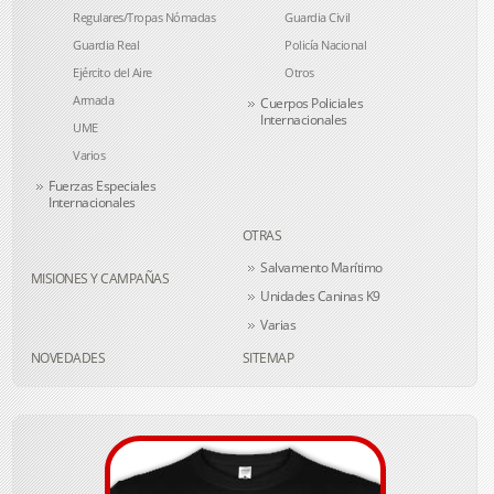
Regulares/Tropas Nómadas
Guardia Civil
Guardia Real
Policía Nacional
Ejército del Aire
Otros
Armada
Cuerpos Policiales
Internacionales
UME
Varios
Fuerzas Especiales
Internacionales
OTRAS
Salvamento Marítimo
MISIONES Y CAMPAÑAS
Unidades Caninas K9
Varias
NOVEDADES
SITEMAP