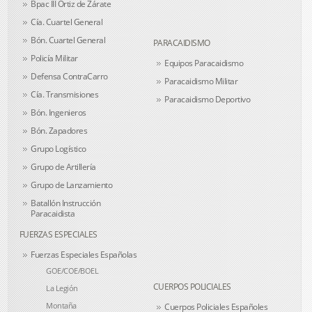
Bpac III Ortiz de Zárate
Cía. Cuartel General
Bón. Cuartel General
PARACAIDISMO
Policía Militar
Equipos Paracaidismo
Defensa ContraCarro
Paracaidismo Militar
Cía. Transmisiones
Paracaidismo Deportivo
Bón. Ingenieros
Bón. Zapadores
Grupo Logístico
Grupo de Artillería
Grupo de Lanzamiento
Batallón Instrucción
Paracaidista
FUERZAS ESPECIALES
Fuerzas Especiales Españolas
GOE/COE/BOEL
CUERPOS POLICIALES
La Legión
Montaña
Cuerpos Policiales Españoles