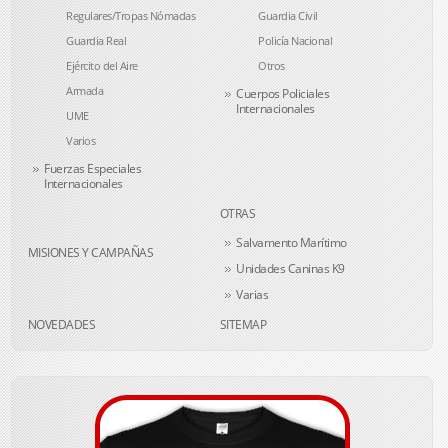
Regulares/Tropas Nómadas
Guardia Civil
Guardia Real
Policía Nacional
Ejército del Aire
Otros
Armada
Cuerpos Policiales
Internacionales
UME
Varios
Fuerzas Especiales
Internacionales
OTRAS
Salvamento Marítimo
MISIONES Y CAMPAÑAS
Unidades Caninas K9
Varias
NOVEDADES
SITEMAP