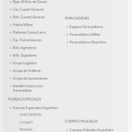
Bpac III Ortiz de Zárate
Cía. Cuartel General
Bón. Cuartel General
PARACAIDISMO
Policía Militar
Equipos Paracaidismo
Defensa ContraCarro
Paracaidismo Militar
Cía. Transmisiones
Paracaidismo Deportivo
Bón. Ingenieros
Bón. Zapadores
Grupo Logístico
Grupo de Artillería
Grupo de Lanzamiento
Batallón Instrucción
Paracaidista
FUERZAS ESPECIALES
Fuerzas Especiales Españolas
GOE/COE/BOEL
CUERPOS POLICIALES
La Legión
Montaña
Cuerpos Policiales Españoles