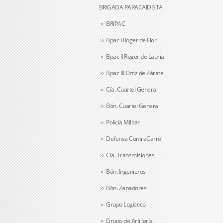
BRIGADA PARACAIDISTA
BRIPAC
Bpac I Roger de Flor
Bpac II Roger de Lauria
Bpac III Ortiz de Zárate
Cía. Cuartel General
Bón. Cuartel General
Policía Militar
Defensa ContraCarro
Cía. Transmisiones
Bón. Ingenieros
Bón. Zapadores
Grupo Logístico
Grupo de Artillería