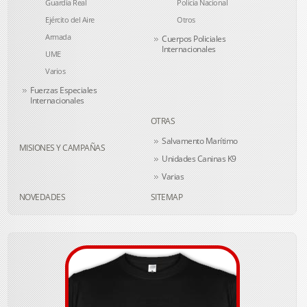
Guardia Real
Policía Nacional
Ejército del Aire
Otros
Armada
Cuerpos Policiales
Internacionales
UME
Varios
Fuerzas Especiales
Internacionales
OTRAS
Salvamento Marítimo
MISIONES Y CAMPAÑAS
Unidades Caninas K9
Varias
NOVEDADES
SITEMAP