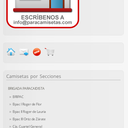
Camisetas
por Secciones
BRIGADA PARACAIDISTA
BRIPAC
Bpac I Roger de Flor
Bpac II Roger de Lauria
Bpac III Ortiz de Zárate
Cía. Cuartel General