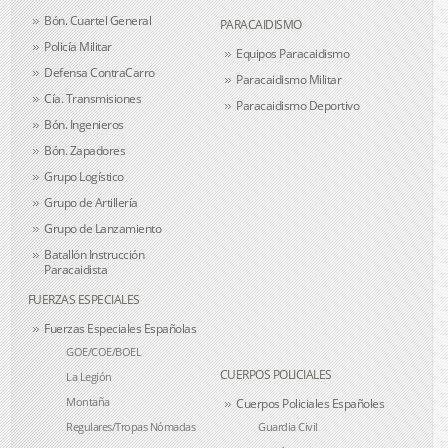
Bón. Cuartel General
PARACAIDISMO
Policía Militar
Equipos Paracaidismo
Defensa ContraCarro
Paracaidismo Militar
Cía. Transmisiones
Paracaidismo Deportivo
Bón. Ingenieros
Bón. Zapadores
Grupo Logístico
Grupo de Artillería
Grupo de Lanzamiento
Batallón Instrucción
Paracaidista
FUERZAS ESPECIALES
Fuerzas Especiales Españolas
GOE/COE/BOEL
CUERPOS POLICIALES
La Legión
Montaña
Cuerpos Policiales Españoles
Regulares/Tropas Nómadas
Guardia Civil