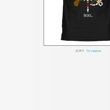
20,90 €
Ver camiseta