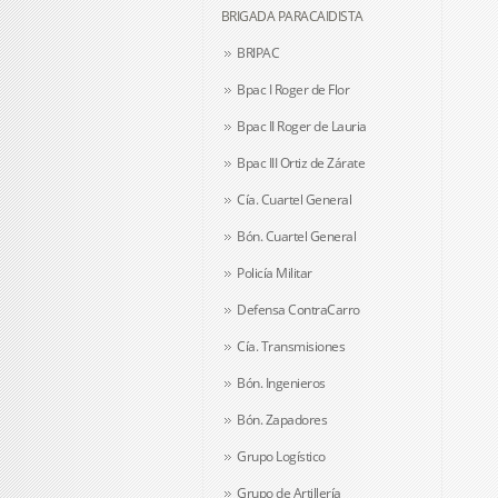
BRIGADA PARACAIDISTA
BRIPAC
Bpac I Roger de Flor
Bpac II Roger de Lauria
Bpac III Ortiz de Zárate
Cía. Cuartel General
Bón. Cuartel General
Policía Militar
Defensa ContraCarro
Cía. Transmisiones
Bón. Ingenieros
Bón. Zapadores
Grupo Logístico
Grupo de Artillería