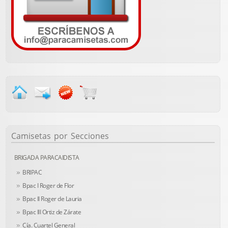
Camisetas
por Secciones
BRIGADA PARACAIDISTA
BRIPAC
Bpac I Roger de Flor
Bpac II Roger de Lauria
Bpac III Ortiz de Zárate
Cía. Cuartel General