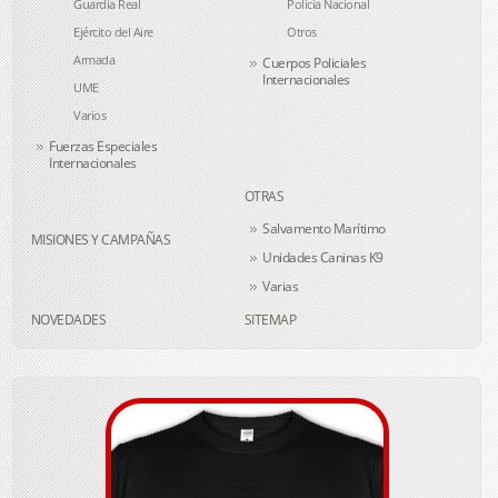
Guardia Real
Policía Nacional
Ejército del Aire
Otros
Armada
Cuerpos Policiales
Internacionales
UME
Varios
Fuerzas Especiales
Internacionales
OTRAS
Salvamento Marítimo
MISIONES Y CAMPAÑAS
Unidades Caninas K9
Varias
NOVEDADES
SITEMAP