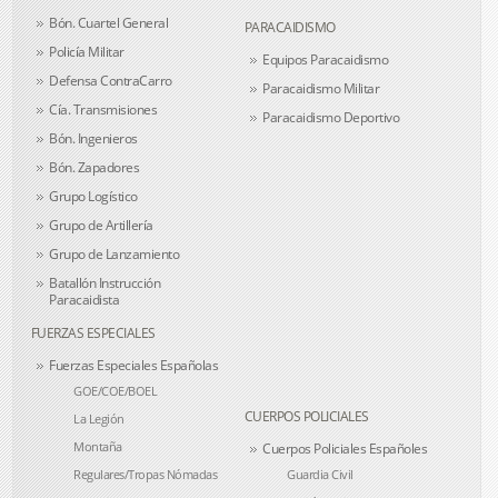
Bón. Cuartel General
PARACAIDISMO
Policía Militar
Equipos Paracaidismo
Defensa ContraCarro
Paracaidismo Militar
Cía. Transmisiones
Paracaidismo Deportivo
Bón. Ingenieros
Bón. Zapadores
Grupo Logístico
Grupo de Artillería
Grupo de Lanzamiento
Batallón Instrucción
Paracaidista
FUERZAS ESPECIALES
Fuerzas Especiales Españolas
GOE/COE/BOEL
CUERPOS POLICIALES
La Legión
Montaña
Cuerpos Policiales Españoles
Regulares/Tropas Nómadas
Guardia Civil