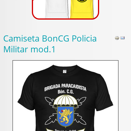
Camiseta BonCG Policia
Militar mod.1