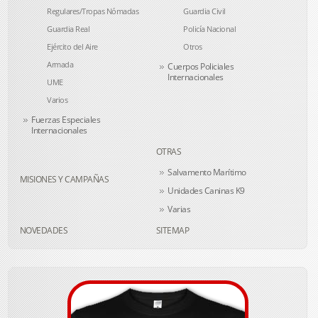
Regulares/Tropas Nómadas
Guardia Civil
Guardia Real
Policía Nacional
Ejército del Aire
Otros
Armada
Cuerpos Policiales
Internacionales
UME
Varios
Fuerzas Especiales
Internacionales
OTRAS
Salvamento Marítimo
MISIONES Y CAMPAÑAS
Unidades Caninas K9
Varias
NOVEDADES
SITEMAP