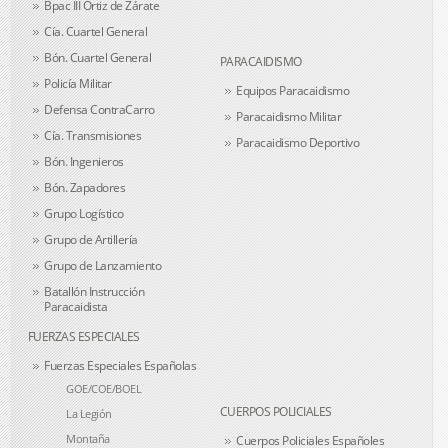
Bpac III Ortiz de Zárate
Cía. Cuartel General
Bón. Cuartel General
PARACAIDISMO
Policía Militar
Equipos Paracaidismo
Defensa ContraCarro
Paracaidismo Militar
Cía. Transmisiones
Paracaidismo Deportivo
Bón. Ingenieros
Bón. Zapadores
Grupo Logístico
Grupo de Artillería
Grupo de Lanzamiento
Batallón Instrucción
Paracaidista
FUERZAS ESPECIALES
Fuerzas Especiales Españolas
GOE/COE/BOEL
CUERPOS POLICIALES
La Legión
Montaña
Cuerpos Policiales Españoles