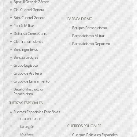
Bpac III Ortiz de Zárate
Cía. Cuartel General
Bón. Cuartel General
PARACAIDISMO
Policía Militar
Equipos Paracaidismo
Defensa ContraCarro
Paracaidismo Militar
Cía. Transmisiones
Paracaidismo Deportivo
Bón. Ingenieros
Bón. Zapadores
Grupo Logístico
Grupo de Artillería
Grupo de Lanzamiento
Batallón Instrucción
Paracaidista
FUERZAS ESPECIALES
Fuerzas Especiales Españolas
GOE/COE/BOEL
CUERPOS POLICIALES
La Legión
Montaña
Cuerpos Policiales Españoles