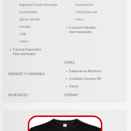
Regulares/Tropas Nómadas
Guardia Civil
Guardia Real
Policía Nacional
Ejército del Aire
Otros
Armada
Cuerpos Policiales
Internacionales
UME
Varios
Fuerzas Especiales
Internacionales
OTRAS
Salvamento Marítimo
MISIONES Y CAMPAÑAS
Unidades Caninas K9
Varias
NOVEDADES
SITEMAP