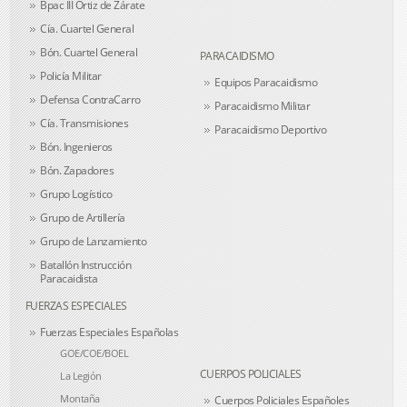
Bpac III Ortiz de Zárate
Cía. Cuartel General
Bón. Cuartel General
PARACAIDISMO
Policía Militar
Equipos Paracaidismo
Defensa ContraCarro
Paracaidismo Militar
Cía. Transmisiones
Paracaidismo Deportivo
Bón. Ingenieros
Bón. Zapadores
Grupo Logístico
Grupo de Artillería
Grupo de Lanzamiento
Batallón Instrucción
Paracaidista
FUERZAS ESPECIALES
Fuerzas Especiales Españolas
GOE/COE/BOEL
CUERPOS POLICIALES
La Legión
Montaña
Cuerpos Policiales Españoles