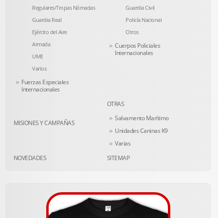
Regulares/Tropas Nómadas
Guardia Civil
Guardia Real
Policía Nacional
Ejército del Aire
Otros
Armada
Cuerpos Policiales
Internacionales
UME
Varios
Fuerzas Especiales
Internacionales
OTRAS
Salvamento Marítimo
MISIONES Y CAMPAÑAS
Unidades Caninas K9
Varias
NOVEDADES
SITEMAP