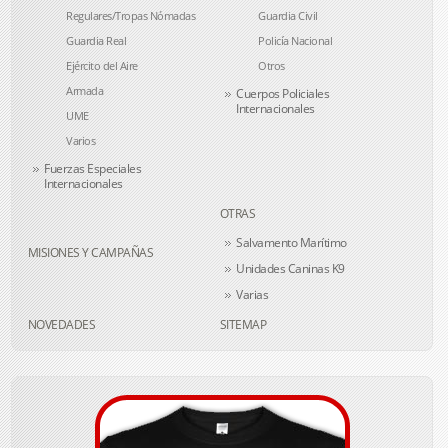
Regulares/Tropas Nómadas
Guardia Civil
Guardia Real
Policía Nacional
Ejército del Aire
Otros
Armada
Cuerpos Policiales
Internacionales
UME
Varios
Fuerzas Especiales
Internacionales
OTRAS
Salvamento Marítimo
MISIONES Y CAMPAÑAS
Unidades Caninas K9
Varias
NOVEDADES
SITEMAP