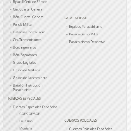
Bpac III Ortiz de Zárate
Cía. Cuartel General
Bón. Cuartel General
PARACAIDISMO
Policía Militar
Equipos Paracaidismo
Defensa ContraCarro
Paracaidismo Militar
Cía. Transmisiones
Paracaidismo Deportivo
Bón. Ingenieros
Bón. Zapadores
Grupo Logístico
Grupo de Artillería
Grupo de Lanzamiento
Batallón Instrucción
Paracaidista
FUERZAS ESPECIALES
Fuerzas Especiales Españolas
GOE/COE/BOEL
CUERPOS POLICIALES
La Legión
Montaña
Cuerpos Policiales Españoles