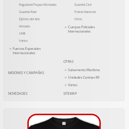
Regulares/Tropas Nómadas
Guardia Civil
Guardia Real
Policía Nacional
Ejército del Aire
Otros
Armada
Cuerpos Policiales
Internacionales
UME
Varios
Fuerzas Especiales
Internacionales
OTRAS
Salvamento Marítimo
MISIONES Y CAMPAÑAS
Unidades Caninas K9
Varias
NOVEDADES
SITEMAP