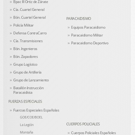
Bpac III Ortiz de Zárate
Cía. Cuartel General
Bón. Cuartel General
PARACAIDISMO
Policía Militar
Equipos Paracaidismo
Defensa ContraCarro
Paracaidismo Militar
Cía. Transmisiones
Paracaidismo Deportivo
Bón. Ingenieros
Bón. Zapadores
Grupo Logístico
Grupo de Artillería
Grupo de Lanzamiento
Batallón Instrucción
Paracaidista
FUERZAS ESPECIALES
Fuerzas Especiales Españolas
GOE/COE/BOEL
CUERPOS POLICIALES
La Legión
Montaña
Cuerpos Policiales Españoles