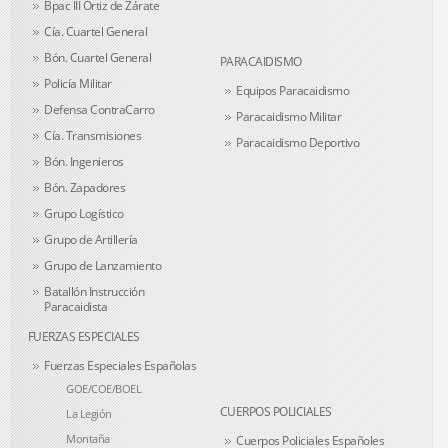
Bpac III Ortiz de Zárate
Cía. Cuartel General
Bón. Cuartel General
PARACAIDISMO
Policía Militar
Equipos Paracaidismo
Defensa ContraCarro
Paracaidismo Militar
Cía. Transmisiones
Paracaidismo Deportivo
Bón. Ingenieros
Bón. Zapadores
Grupo Logístico
Grupo de Artillería
Grupo de Lanzamiento
Batallón Instrucción
Paracaidista
FUERZAS ESPECIALES
Fuerzas Especiales Españolas
GOE/COE/BOEL
CUERPOS POLICIALES
La Legión
Montaña
Cuerpos Policiales Españoles