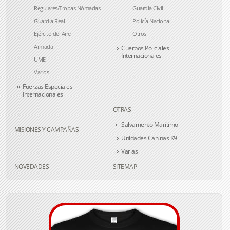
Regulares/Tropas Nómadas
Guardia Civil
Guardia Real
Policía Nacional
Ejército del Aire
Otros
Armada
Cuerpos Policiales
Internacionales
UME
Varios
Fuerzas Especiales
Internacionales
OTRAS
Salvamento Marítimo
MISIONES Y CAMPAÑAS
Unidades Caninas K9
Varias
NOVEDADES
SITEMAP