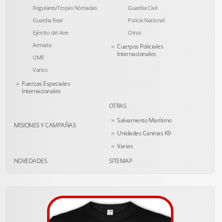
Regulares/Tropas Nómadas
Guardia Civil
Guardia Real
Policía Nacional
Ejército del Aire
Otros
Armada
Cuerpos Policiales
Internacionales
UME
Varios
Fuerzas Especiales
Internacionales
OTRAS
Salvamento Marítimo
MISIONES Y CAMPAÑAS
Unidades Caninas K9
Varias
NOVEDADES
SITEMAP