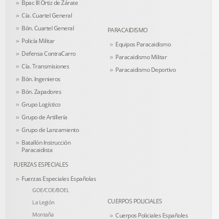
Bpac III Ortiz de Zárate
Cía. Cuartel General
Bón. Cuartel General
PARACAIDISMO
Policía Militar
Equipos Paracaidismo
Defensa ContraCarro
Paracaidismo Militar
Cía. Transmisiones
Paracaidismo Deportivo
Bón. Ingenieros
Bón. Zapadores
Grupo Logístico
Grupo de Artillería
Grupo de Lanzamiento
Batallón Instrucción
Paracaidista
FUERZAS ESPECIALES
Fuerzas Especiales Españolas
GOE/COE/BOEL
CUERPOS POLICIALES
La Legión
Montaña
Cuerpos Policiales Españoles