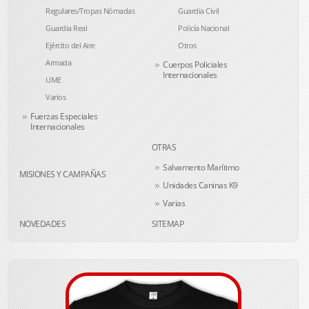
Regulares/Tropas Nómadas
Guardia Civil
Guardia Real
Policía Nacional
Ejército del Aire
Otros
Armada
Cuerpos Policiales
Internacionales
UME
Varios
Fuerzas Especiales
Internacionales
OTRAS
Salvamento Marítimo
MISIONES Y CAMPAÑAS
Unidades Caninas K9
Varias
NOVEDADES
SITEMAP