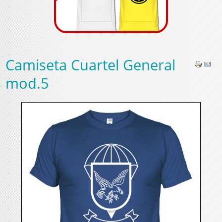
Camiseta Cuartel General
mod.5