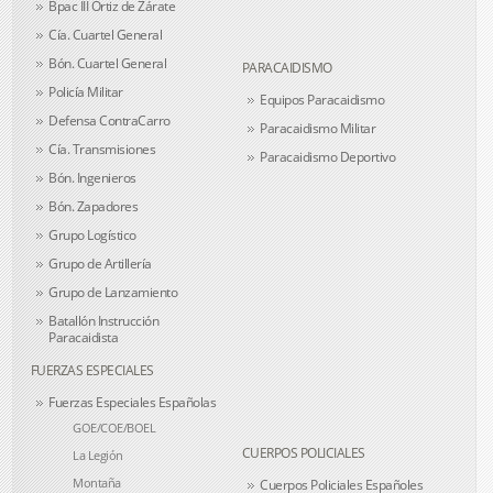
Bpac III Ortiz de Zárate
Cía. Cuartel General
Bón. Cuartel General
PARACAIDISMO
Policía Militar
Equipos Paracaidismo
Defensa ContraCarro
Paracaidismo Militar
Cía. Transmisiones
Paracaidismo Deportivo
Bón. Ingenieros
Bón. Zapadores
Grupo Logístico
Grupo de Artillería
Grupo de Lanzamiento
Batallón Instrucción
Paracaidista
FUERZAS ESPECIALES
Fuerzas Especiales Españolas
GOE/COE/BOEL
CUERPOS POLICIALES
La Legión
Montaña
Cuerpos Policiales Españoles