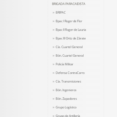
BRIGADA PARACAIDISTA
BRIPAC
Bpac I Roger de Flor
Bpac II Roger de Lauria
Bpac III Ortiz de Zárate
Cía. Cuartel General
Bón. Cuartel General
Policía Militar
Defensa ContraCarro
Cía. Transmisiones
Bón. Ingenieros
Bón. Zapadores
Grupo Logístico
Grupo de Artillería