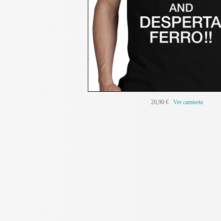
20,90 €
Ver camiseta