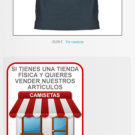
20,90 €
Ver camiseta