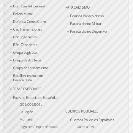
Bón. Cuartel General
PARACAIDISMO
Policía Militar
Equipos Paracaidismo
Defensa ContraCarro
Paracaidismo Militar
Cía. Transmisiones
Paracaidismo Deportivo
Bón. Ingenieros
Bón. Zapadores
Grupo Logístico
Grupo de Artillería
Grupo de Lanzamiento
Batallón Instrucción
Paracaidista
FUERZAS ESPECIALES
Fuerzas Especiales Españolas
GOE/COE/BOEL
CUERPOS POLICIALES
La Legión
Montaña
Cuerpos Policiales Españoles
Regulares/Tropas Nómadas
Guardia Civil