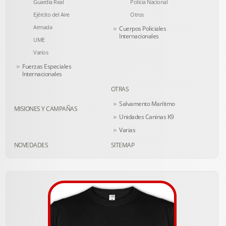
Guardia Real
Policía Nacional
Ejército del Aire
Otros
Armada
Cuerpos Policiales
Internacionales
UME
Varios
Fuerzas Especiales
Internacionales
OTRAS
Salvamento Marítimo
MISIONES Y CAMPAÑAS
Unidades Caninas K9
Varias
NOVEDADES
SITEMAP