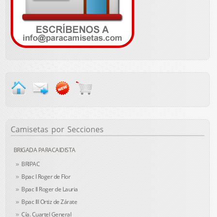
Camisetas
por Secciones
BRIGADA PARACAIDISTA
BRIPAC
Bpac I Roger de Flor
Bpac II Roger de Lauria
Bpac III Ortiz de Zárate
Cía. Cuartel General