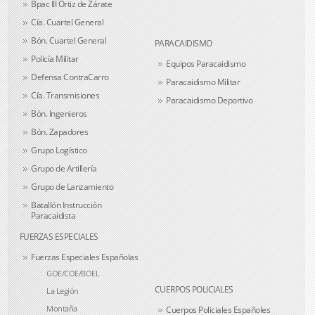
Bpac III Ortiz de Zárate
Cía. Cuartel General
Bón. Cuartel General
PARACAIDISMO
Policía Militar
Equipos Paracaidismo
Defensa ContraCarro
Paracaidismo Militar
Cía. Transmisiones
Paracaidismo Deportivo
Bón. Ingenieros
Bón. Zapadores
Grupo Logístico
Grupo de Artillería
Grupo de Lanzamiento
Batallón Instrucción
Paracaidista
FUERZAS ESPECIALES
Fuerzas Especiales Españolas
GOE/COE/BOEL
CUERPOS POLICIALES
La Legión
Montaña
Cuerpos Policiales Españoles