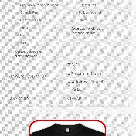
Regulares/Tropas Nómadas
Guardia Civil
Guardia Real
Policía Nacional
Ejército del Aire
Otros
Armada
Cuerpos Policiales
Internacionales
UME
Varios
Fuerzas Especiales
Internacionales
OTRAS
Salvamento Marítimo
MISIONES Y CAMPAÑAS
Unidades Caninas K9
Varias
NOVEDADES
SITEMAP