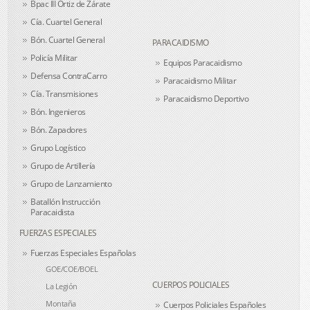
Bpac III Ortiz de Zárate
Cía. Cuartel General
Bón. Cuartel General
PARACAIDISMO
Policía Militar
Equipos Paracaidismo
Defensa ContraCarro
Paracaidismo Militar
Cía. Transmisiones
Paracaidismo Deportivo
Bón. Ingenieros
Bón. Zapadores
Grupo Logístico
Grupo de Artillería
Grupo de Lanzamiento
Batallón Instrucción
Paracaidista
FUERZAS ESPECIALES
Fuerzas Especiales Españolas
GOE/COE/BOEL
CUERPOS POLICIALES
La Legión
Montaña
Cuerpos Policiales Españoles