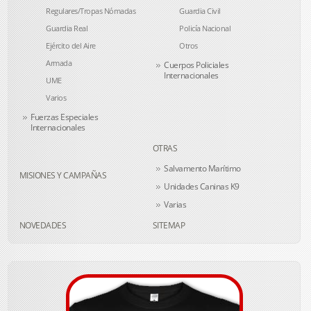
Regulares/Tropas Nómadas
Guardia Civil
Guardia Real
Policía Nacional
Ejército del Aire
Otros
Armada
Cuerpos Policiales
Internacionales
UME
Varios
Fuerzas Especiales
Internacionales
OTRAS
Salvamento Marítimo
MISIONES Y CAMPAÑAS
Unidades Caninas K9
Varias
NOVEDADES
SITEMAP