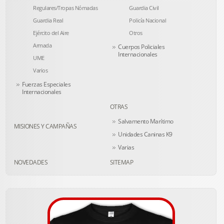
Regulares/Tropas Nómadas
Guardia Civil
Guardia Real
Policía Nacional
Ejército del Aire
Otros
Armada
Cuerpos Policiales
Internacionales
UME
Varios
Fuerzas Especiales
Internacionales
OTRAS
Salvamento Marítimo
MISIONES Y CAMPAÑAS
Unidades Caninas K9
Varias
NOVEDADES
SITEMAP