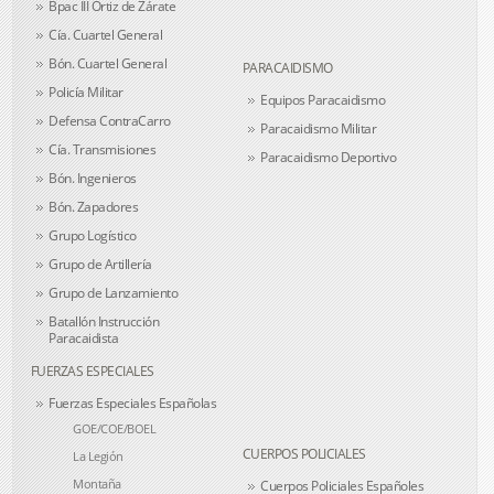
Bpac III Ortiz de Zárate
Cía. Cuartel General
Bón. Cuartel General
PARACAIDISMO
Policía Militar
Equipos Paracaidismo
Defensa ContraCarro
Paracaidismo Militar
Cía. Transmisiones
Paracaidismo Deportivo
Bón. Ingenieros
Bón. Zapadores
Grupo Logístico
Grupo de Artillería
Grupo de Lanzamiento
Batallón Instrucción
Paracaidista
FUERZAS ESPECIALES
Fuerzas Especiales Españolas
GOE/COE/BOEL
CUERPOS POLICIALES
La Legión
Montaña
Cuerpos Policiales Españoles