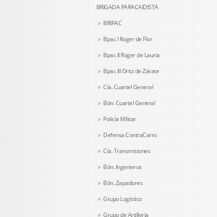
BRIGADA PARACAIDISTA
BRIPAC
Bpac I Roger de Flor
Bpac II Roger de Lauria
Bpac III Ortiz de Zárate
Cía. Cuartel General
Bón. Cuartel General
Policía Militar
Defensa ContraCarro
Cía. Transmisiones
Bón. Ingenieros
Bón. Zapadores
Grupo Logístico
Grupo de Artillería