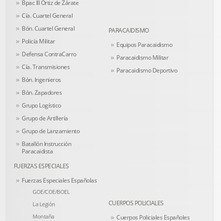
Bpac III Ortiz de Zárate
Cía. Cuartel General
Bón. Cuartel General
PARACAIDISMO
Policía Militar
Equipos Paracaidismo
Defensa ContraCarro
Paracaidismo Militar
Cía. Transmisiones
Paracaidismo Deportivo
Bón. Ingenieros
Bón. Zapadores
Grupo Logístico
Grupo de Artillería
Grupo de Lanzamiento
Batallón Instrucción
Paracaidista
FUERZAS ESPECIALES
Fuerzas Especiales Españolas
GOE/COE/BOEL
CUERPOS POLICIALES
La Legión
Montaña
Cuerpos Policiales Españoles