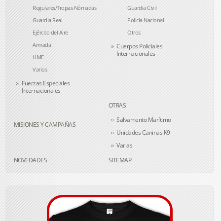
Regulares/Tropas Nómadas
Guardia Civil
Guardia Real
Policía Nacional
Ejército del Aire
Otros
Armada
Cuerpos Policiales
Internacionales
UME
Varios
Fuerzas Especiales
Internacionales
OTRAS
Salvamento Marítimo
MISIONES Y CAMPAÑAS
Unidades Caninas K9
Varias
NOVEDADES
SITEMAP