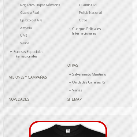
Regulares/Tropas Nómadas
Guardia Civil
Guardia Real
Policía Nacional
Ejército del Aire
Otros
Armada
Cuerpos Policiales
Internacionales
UME
Varios
Fuerzas Especiales
Internacionales
OTRAS
Salvamento Marítimo
MISIONES Y CAMPAÑAS
Unidades Caninas K9
Varias
NOVEDADES
SITEMAP