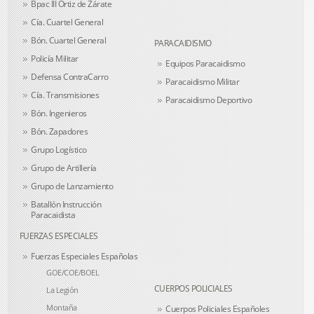
Bpac III Ortiz de Zárate
Cía. Cuartel General
Bón. Cuartel General
PARACAIDISMO
Policía Militar
Equipos Paracaidismo
Defensa ContraCarro
Paracaidismo Militar
Cía. Transmisiones
Paracaidismo Deportivo
Bón. Ingenieros
Bón. Zapadores
Grupo Logístico
Grupo de Artillería
Grupo de Lanzamiento
Batallón Instrucción
Paracaidista
FUERZAS ESPECIALES
Fuerzas Especiales Españolas
GOE/COE/BOEL
CUERPOS POLICIALES
La Legión
Montaña
Cuerpos Policiales Españoles