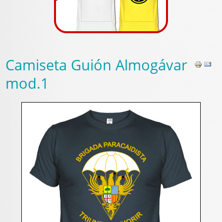
Camiseta Guión Almogávar
mod.1