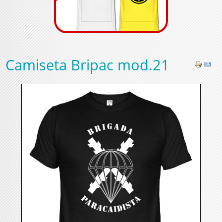
Camiseta Bripac mod.21