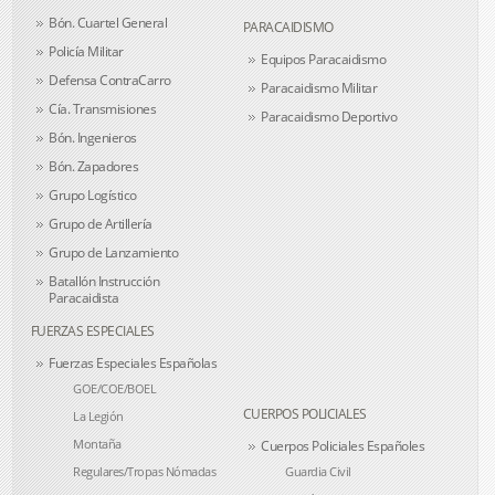
Bón. Cuartel General
PARACAIDISMO
Policía Militar
Equipos Paracaidismo
Defensa ContraCarro
Paracaidismo Militar
Cía. Transmisiones
Paracaidismo Deportivo
Bón. Ingenieros
Bón. Zapadores
Grupo Logístico
Grupo de Artillería
Grupo de Lanzamiento
Batallón Instrucción
Paracaidista
FUERZAS ESPECIALES
Fuerzas Especiales Españolas
GOE/COE/BOEL
CUERPOS POLICIALES
La Legión
Montaña
Cuerpos Policiales Españoles
Regulares/Tropas Nómadas
Guardia Civil