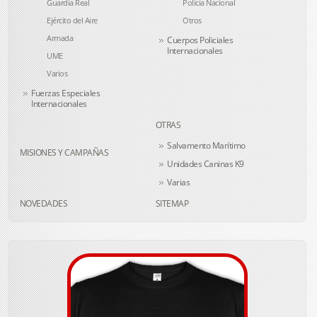
Guardia Real
Policía Nacional
Ejército del Aire
Otros
Armada
Cuerpos Policiales
Internacionales
UME
Varios
Fuerzas Especiales
Internacionales
OTRAS
Salvamento Marítimo
MISIONES Y CAMPAÑAS
Unidades Caninas K9
Varias
NOVEDADES
SITEMAP