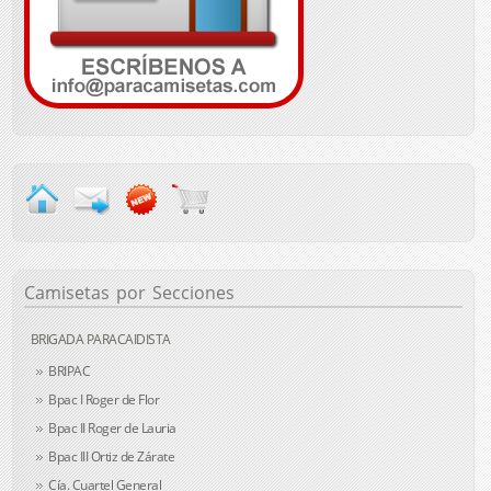
Camisetas
por Secciones
BRIGADA PARACAIDISTA
BRIPAC
Bpac I Roger de Flor
Bpac II Roger de Lauria
Bpac III Ortiz de Zárate
Cía. Cuartel General