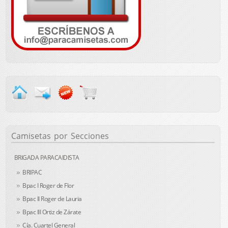
Camisetas
por Secciones
BRIGADA PARACAIDISTA
BRIPAC
Bpac I Roger de Flor
Bpac II Roger de Lauria
Bpac III Ortiz de Zárate
Cía. Cuartel General