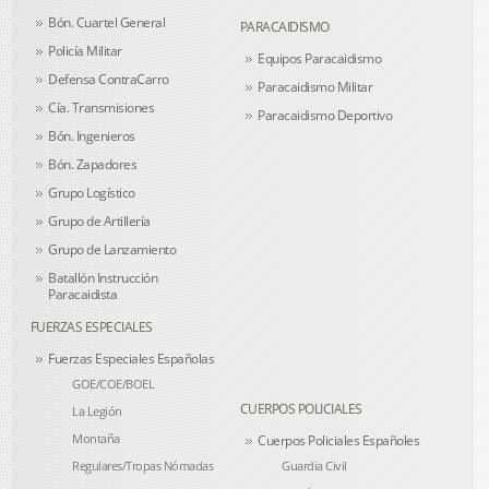
Bón. Cuartel General
PARACAIDISMO
Policía Militar
Equipos Paracaidismo
Defensa ContraCarro
Paracaidismo Militar
Cía. Transmisiones
Paracaidismo Deportivo
Bón. Ingenieros
Bón. Zapadores
Grupo Logístico
Grupo de Artillería
Grupo de Lanzamiento
Batallón Instrucción
Paracaidista
FUERZAS ESPECIALES
Fuerzas Especiales Españolas
GOE/COE/BOEL
CUERPOS POLICIALES
La Legión
Montaña
Cuerpos Policiales Españoles
Regulares/Tropas Nómadas
Guardia Civil