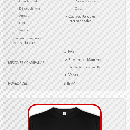
Guardia Real
Policía Nacional
Ejército del Aire
Otros
Armada
Cuerpos Policiales
Internacionales
UME
Varios
Fuerzas Especiales
Internacionales
OTRAS
Salvamento Marítimo
MISIONES Y CAMPAÑAS
Unidades Caninas K9
Varias
NOVEDADES
SITEMAP