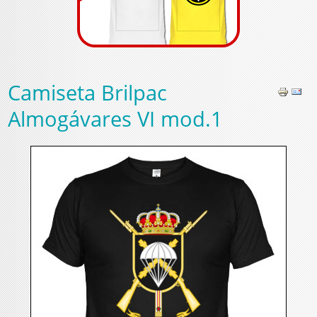
Camiseta Brilpac
Almogávares VI mod.1