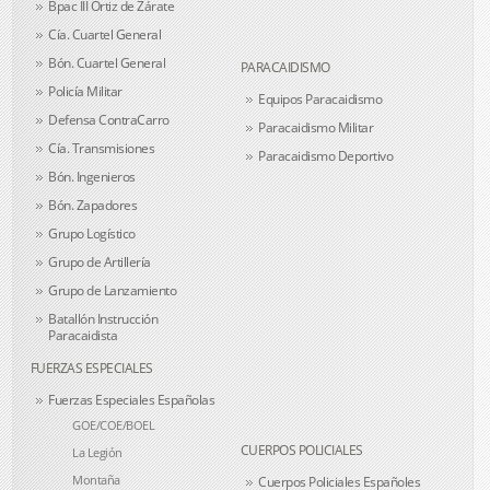
Bpac III Ortiz de Zárate
Cía. Cuartel General
Bón. Cuartel General
PARACAIDISMO
Policía Militar
Equipos Paracaidismo
Defensa ContraCarro
Paracaidismo Militar
Cía. Transmisiones
Paracaidismo Deportivo
Bón. Ingenieros
Bón. Zapadores
Grupo Logístico
Grupo de Artillería
Grupo de Lanzamiento
Batallón Instrucción
Paracaidista
FUERZAS ESPECIALES
Fuerzas Especiales Españolas
GOE/COE/BOEL
CUERPOS POLICIALES
La Legión
Montaña
Cuerpos Policiales Españoles