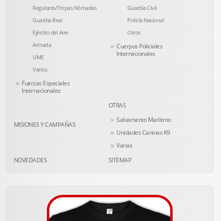
Regulares/Tropas Nómadas
Guardia Civil
Guardia Real
Policía Nacional
Ejército del Aire
Otros
Armada
Cuerpos Policiales
Internacionales
UME
Varios
Fuerzas Especiales
Internacionales
OTRAS
Salvamento Marítimo
MISIONES Y CAMPAÑAS
Unidades Caninas K9
Varias
NOVEDADES
SITEMAP