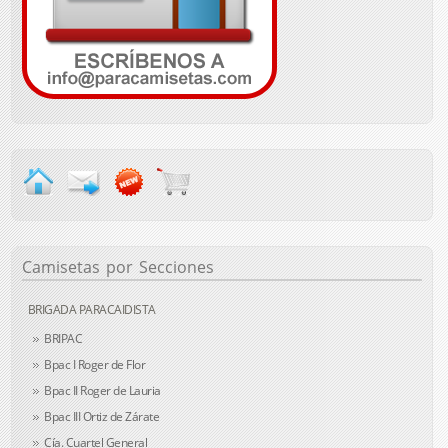
Camisetas
por Secciones
BRIGADA PARACAIDISTA
BRIPAC
Bpac I Roger de Flor
Bpac II Roger de Lauria
Bpac III Ortiz de Zárate
Cía. Cuartel General