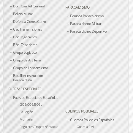
Bón. Cuartel General
PARACAIDISMO
Policía Militar
Equipos Paracaidismo
Defensa ContraCarro
Paracaidismo Militar
Cía. Transmisiones
Paracaidismo Deportivo
Bón. Ingenieros
Bón. Zapadores
Grupo Logístico
Grupo de Artillería
Grupo de Lanzamiento
Batallón Instrucción
Paracaidista
FUERZAS ESPECIALES
Fuerzas Especiales Españolas
GOE/COE/BOEL
CUERPOS POLICIALES
La Legión
Montaña
Cuerpos Policiales Españoles
Regulares/Tropas Nómadas
Guardia Civil