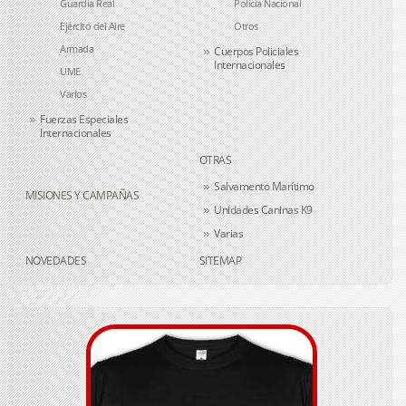
Guardia Real
Policía Nacional
Ejército del Aire
Otros
Armada
Cuerpos Policiales
Internacionales
UME
Varios
Fuerzas Especiales
Internacionales
OTRAS
Salvamento Marítimo
MISIONES Y CAMPAÑAS
Unidades Caninas K9
Varias
NOVEDADES
SITEMAP