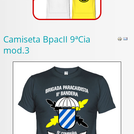
Camiseta BpacII 9ªCia
mod.3