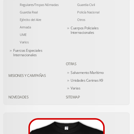
Regulares/Tropas Nómadas
Guardia Civil
Guardia Real
Policía Nacional
Ejército del Aire
Otros
Armada
Cuerpos Policiales
Internacionales
UME
Varios
Fuerzas Especiales
Internacionales
OTRAS
Salvamento Marítimo
MISIONES Y CAMPAÑAS
Unidades Caninas K9
Varias
NOVEDADES
SITEMAP