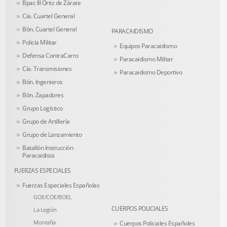
Bpac III Ortiz de Zárate
Cía. Cuartel General
Bón. Cuartel General
PARACAIDISMO
Policía Militar
Equipos Paracaidismo
Defensa ContraCarro
Paracaidismo Militar
Cía. Transmisiones
Paracaidismo Deportivo
Bón. Ingenieros
Bón. Zapadores
Grupo Logístico
Grupo de Artillería
Grupo de Lanzamiento
Batallón Instrucción
Paracaidista
FUERZAS ESPECIALES
Fuerzas Especiales Españolas
GOE/COE/BOEL
CUERPOS POLICIALES
La Legión
Montaña
Cuerpos Policiales Españoles