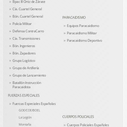
Bpac III Ortiz de Zárate
Cía. Cuartel General
Bón. Cuartel General
PARACAIDISMO
Policía Militar
Equipos Paracaidismo
Defensa ContraCarro
Paracaidismo Militar
Cía. Transmisiones
Paracaidismo Deportivo
Bón. Ingenieros
Bón. Zapadores
Grupo Logístico
Grupo de Artillería
Grupo de Lanzamiento
Batallón Instrucción
Paracaidista
FUERZAS ESPECIALES
Fuerzas Especiales Españolas
GOE/COE/BOEL
CUERPOS POLICIALES
La Legión
Montaña
Cuerpos Policiales Españoles