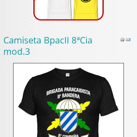
Camiseta BpacII 8ªCia
mod.3