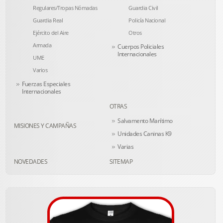
Regulares/Tropas Nómadas
Guardia Civil
Guardia Real
Policía Nacional
Ejército del Aire
Otros
Armada
Cuerpos Policiales
Internacionales
UME
Varios
Fuerzas Especiales
Internacionales
OTRAS
Salvamento Marítimo
MISIONES Y CAMPAÑAS
Unidades Caninas K9
Varias
NOVEDADES
SITEMAP