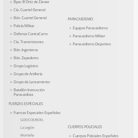
Bpac III Ortiz de Zárate
Cía. Cuartel General
Bón. Cuartel General
PARACAIDISMO
Policía Militar
Equipos Paracaidismo
Defensa ContraCarro
Paracaidismo Militar
Cía. Transmisiones
Paracaidismo Deportivo
Bón. Ingenieros
Bón. Zapadores
Grupo Logístico
Grupo de Artillería
Grupo de Lanzamiento
Batallón Instrucción
Paracaidista
FUERZAS ESPECIALES
Fuerzas Especiales Españolas
GOE/COE/BOEL
CUERPOS POLICIALES
La Legión
Montaña
Cuerpos Policiales Españoles