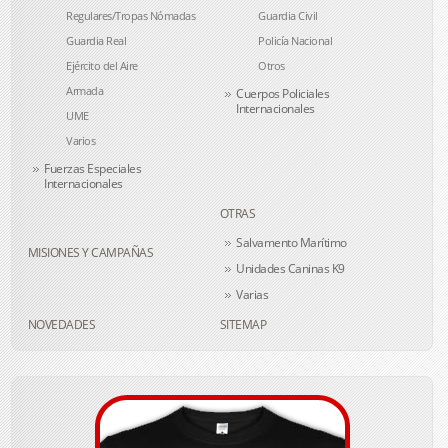
Regulares/Tropas Nómadas
Guardia Civil
Guardia Real
Policía Nacional
Ejército del Aire
Otros
Armada
Cuerpos Policiales
Internacionales
UME
Varios
Fuerzas Especiales
Internacionales
OTRAS
Salvamento Marítimo
MISIONES Y CAMPAÑAS
Unidades Caninas K9
Varias
NOVEDADES
SITEMAP